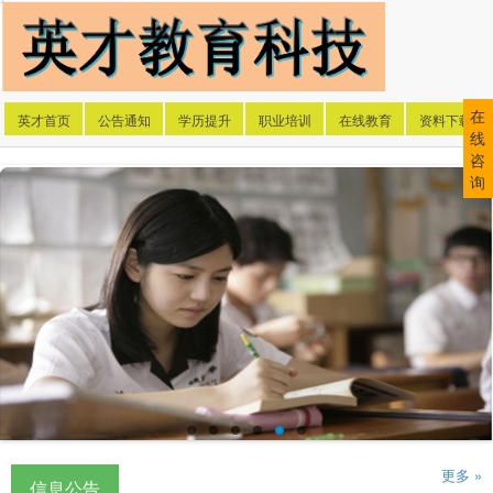
在
英才首页
公告通知
学历提升
职业培训
在线教育
资料下载
线
咨
询
更多 »
信息公告